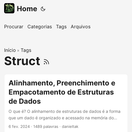
Home
Procurar
Categorias
Tags
Arquivos
Início
Tags
»
Struct
Alinhamento, Preenchimento e
Empacotamento de Estruturas
de Dados
O que é? O alinhamento de estruturas de dados é a forma
que um dado é organizado e acessado na memória do
computador. E pode ser organizado em três temas: Data
6 fev. 2024
·
1489 palavras
·
danieltak
alignment - alinhamento de dados Data structure padding -