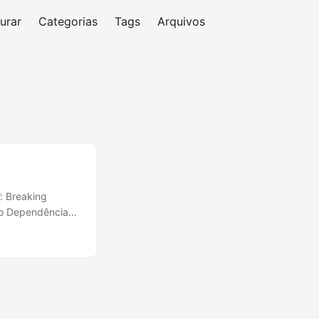
urar
Categorias
Tags
Arquivos
: Breaking
do Dependências:
ente, mas não é
oftware: Design
 Seu objetivo é
sários. ...