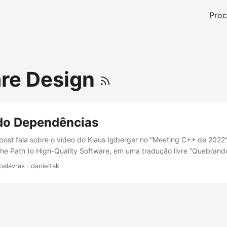
Proc
re Design
o Dependências
post fala sobre o vídeo do Klaus Iglberger no “Meeting C++ de 2022”
he Path to High-Quality Software, em uma tradução livre “Quebran
Software de Alta Qualidade”. O Software precisa mudar constantem
palavras
·
danieltak
m software para atender a esses requisitos. Definição de Design de S
arte de gerenciar interdependências entre componentes de software.
ências (técnicas) e introduzir as abstrações e os compromissos neces