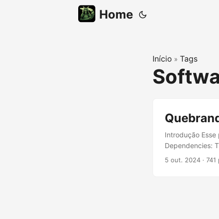
Home
Início
Tags
»
Softwa
Quebrand
Introdução Esse 
Dependencies: T
O Caminho para 
5 out. 2024
·
741 
fácil projetar u
de Software é a 
minimizar depend