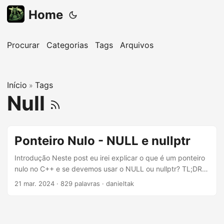
Home
Procurar
Categorias
Tags
Arquivos
Início
Tags
»
Null
Ponteiro Nulo - NULL e nullptr
Introdução Neste post eu irei explicar o que é um ponteiro
nulo no C++ e se devemos usar o NULL ou nullptr? TL;DR;
use a palavra-chave nullptr no C++11 ou posterior, mesmo
21 mar. 2024
·
829 palavras
·
danieltak
que o NULL seja um typedef para o nullptr. Até o C++11 o
ponteiro nulo era usado como um valor igual a 0 (ou NULL,
sempre #definido como zero) nem era um tipo de ponteiro.
Isso pode levar a alguns problemas em alguns casos, para