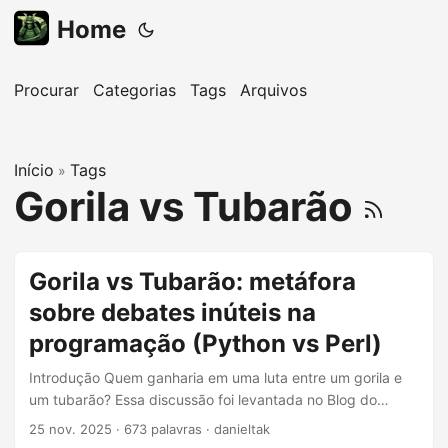
Home
Procurar
Categorias
Tags
Arquivos
Início
Tags
»
Gorila vs Tubarão
Gorila vs Tubarão: metáfora
sobre debates inúteis na
programação (Python vs Perl)
Introdução Quem ganharia em uma luta entre um gorila e
um tubarão? Essa discussão foi levantada no Blog do
StackOverflow por Jeff Atwood, um de seus fundadores. E
25 nov. 2025
·
673 palavras
·
danieltak
com uma Discussão no StackOverflow em português. O