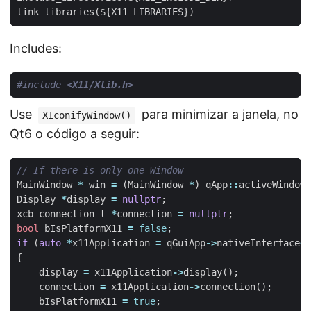
Includes:
#include
<X11/Xlib.h>
Use
para minimizar a janela, no
XIconifyWindow()
Qt6 o código a seguir:
MainWindow
*
win
=
(
MainWindow
*
)
qApp
::
activeWindow
(
Display
*
display
=
nullptr
;
xcb_connection_t
*
connection
=
nullptr
;
bool
bIsPlatformX11
=
false
;
if
(
auto
*
x11Application
=
qGuiApp
->
nativeInterface
<
Q
{
display
=
x11Application
->
display
();
connection
=
x11Application
->
connection
();
bIsPlatformX11
=
true
;