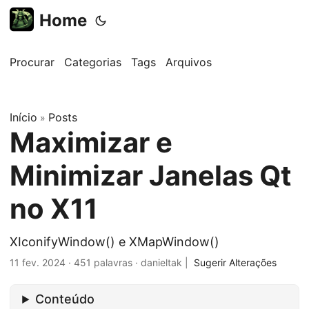
Home
Procurar
Categorias
Tags
Arquivos
Início
Posts
»
Maximizar e
Minimizar Janelas Qt
no X11
XIconifyWindow() e XMapWindow()
11 fev. 2024
·
451 palavras
·
danieltak
|
Sugerir Alterações
Conteúdo