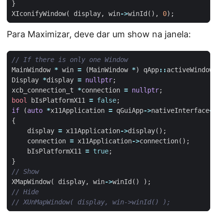
}
XIconifyWindow
(
display
,
win
->
winId
(),
0
);
Para Maximizar, deve dar um show na janela:
MainWindow
*
win
=
(
MainWindow
*
)
qApp
::
activeWindow
(
Display
*
display
=
nullptr
;
xcb_connection_t
*
connection
=
nullptr
;
bool
bIsPlatformX11
=
false
;
if
(
auto
*
x11Application
=
qGuiApp
->
nativeInterface
<
Q
{
display
=
x11Application
->
display
();
connection
=
x11Application
->
connection
();
bIsPlatformX11
=
true
;
}
XMapWindow
(
display
,
win
->
winId
()
);