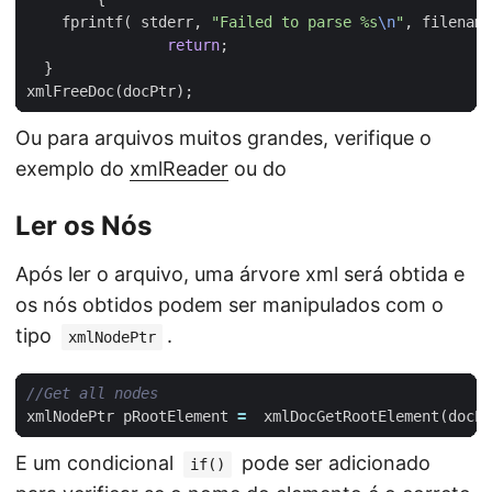
fprintf
(
stderr
,
"Failed to parse %s
\n
"
,
filename
return
;
}
xmlFreeDoc
(
docPtr
);
Ou para arquivos muitos grandes, verifique o
exemplo do
xmlReader
ou do
Ler os Nós
Após ler o arquivo, uma árvore xml será obtida e
os nós obtidos podem ser manipulados com o
tipo
.
xmlNodePtr
xmlNodePtr
pRootElement
=
xmlDocGetRootElement
(
docPt
E um condicional
pode ser adicionado
if()