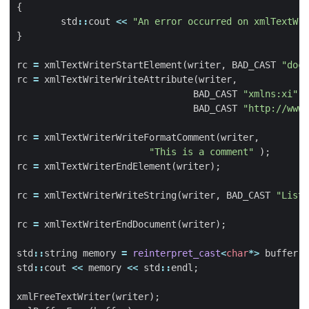
{
std
::
cout
<<
"An error occurred on xmlTextWri
}
rc
=
xmlTextWriterStartElement
(
writer
,
BAD_CAST
"docu
rc
=
xmlTextWriterWriteAttribute
(
writer
,
BAD_CAST
"xmlns:xi"
,
BAD_CAST
"http://www.
rc
=
xmlTextWriterWriteFormatComment
(
writer
,
"This is a comment"
);
rc
=
xmlTextWriterEndElement
(
writer
);
rc
=
xmlTextWriterWriteString
(
writer
,
BAD_CAST
"List 
rc
=
xmlTextWriterEndDocument
(
writer
);
std
::
string
memory
=
reinterpret_cast
<
char
*>
buffer
->
std
::
cout
<<
memory
<<
std
::
endl
;
xmlFreeTextWriter
(
writer
);