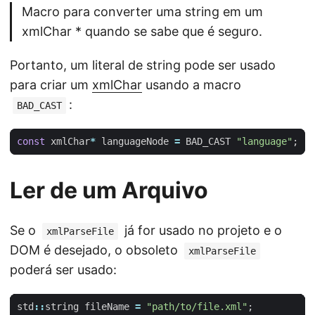
Macro para converter uma string em um
xmlChar * quando se sabe que é seguro.
Portanto, um literal de string pode ser usado
para criar um
xmlChar
usando a macro
:
BAD_CAST
const
xmlChar
*
languageNode
=
BAD_CAST
"language"
;
Ler de um Arquivo
Se o
já for usado no projeto e o
xmlParseFile
DOM é desejado, o obsoleto
xmlParseFile
poderá ser usado:
std
::
string
fileName
=
"path/to/file.xml"
;