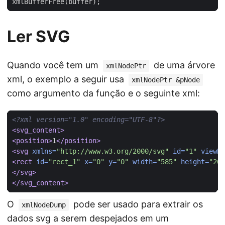
xmlBufferFree
(
buffer
);
Ler SVG
Quando você tem um
de uma árvore
xmlNodePtr
xml, o exemplo a seguir usa
xmlNodePtr &pNode
como argumento da função e o seguinte xml:
<?xml version="1.0" encoding="UTF-8"?>
<svg_content>
<position>
1
</position>
<svg
xmlns=
"http://www.w3.org/2000/svg"
id=
"1"
viewBo
<rect
id=
"rect_1"
x=
"0"
y=
"0"
width=
"585"
height=
"20"
</svg>
</svg_content>
O
pode ser usado para extrair os
xmlNodeDump
dados svg a serem despejados em um