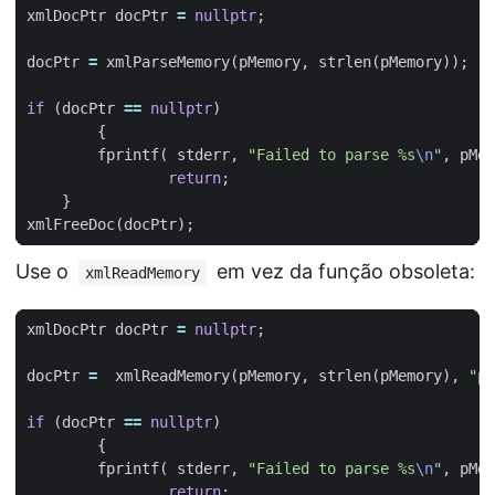
xmlDocPtr
docPtr
=
nullptr
;
docPtr
=
xmlParseMemory
(
pMemory
,
strlen
(
pMemory
));
if
(
docPtr
==
nullptr
)
{
fprintf
(
stderr
,
"Failed to parse %s
\n
"
,
pMem
return
;
}
xmlFreeDoc
(
docPtr
);
Use o
em vez da função obsoleta:
xmlReadMemory
xmlDocPtr
docPtr
=
nullptr
;
docPtr
=
xmlReadMemory
(
pMemory
,
strlen
(
pMemory
),
"pM
if
(
docPtr
==
nullptr
)
{
fprintf
(
stderr
,
"Failed to parse %s
\n
"
,
pMem
return
;