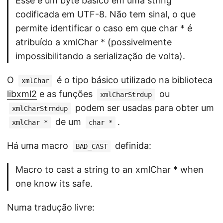
Esse é um byte básico em uma string
codificada em UTF-8. Não tem sinal, o que
permite identificar o caso em que char * é
atribuído a xmlChar * (possivelmente
impossibilitando a serialização de volta).
O
é o tipo básico utilizado na biblioteca
xmlChar
libxml2
e as funções
ou
xmlCharStrdup
podem ser usadas para obter um
xmlCharStrndup
de um
.
xmlChar *
char *
Há uma macro
definida:
BAD_CAST
Macro to cast a string to an xmlChar * when
one know its safe.
Numa tradução livre: