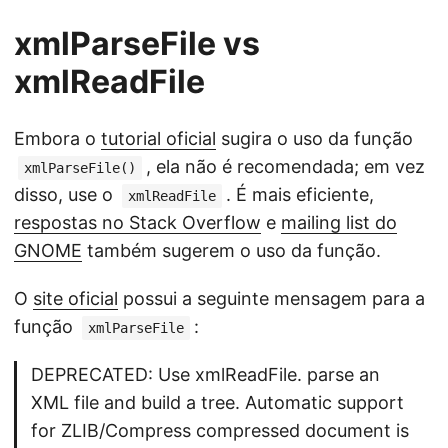
xmlParseFile vs
xmlReadFile
Embora o
tutorial oficial
sugira o uso da função
, ela não é recomendada; em vez
xmlParseFile()
disso, use o
. É mais eficiente,
xmlReadFile
respostas no Stack Overflow
e
mailing list do
GNOME
também sugerem o uso da função.
O
site oficial
possui a seguinte mensagem para a
função
:
xmlParseFile
DEPRECATED: Use xmlReadFile. parse an
XML file and build a tree. Automatic support
for ZLIB/Compress compressed document is