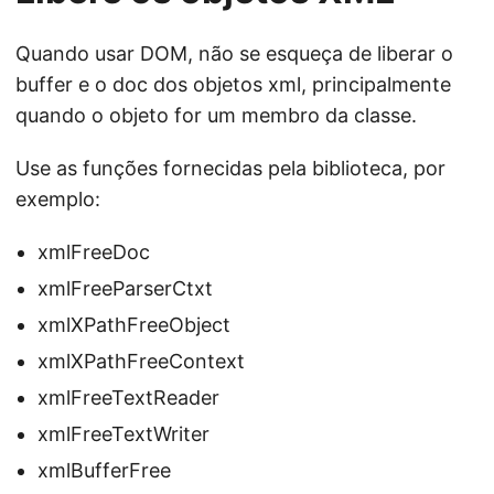
Quando usar DOM, não se esqueça de liberar o
buffer e o doc dos objetos xml, principalmente
quando o objeto for um membro da classe.
Use as funções fornecidas pela biblioteca, por
exemplo:
xmlFreeDoc
xmlFreeParserCtxt
xmlXPathFreeObject
xmlXPathFreeContext
xmlFreeTextReader
xmlFreeTextWriter
xmlBufferFree