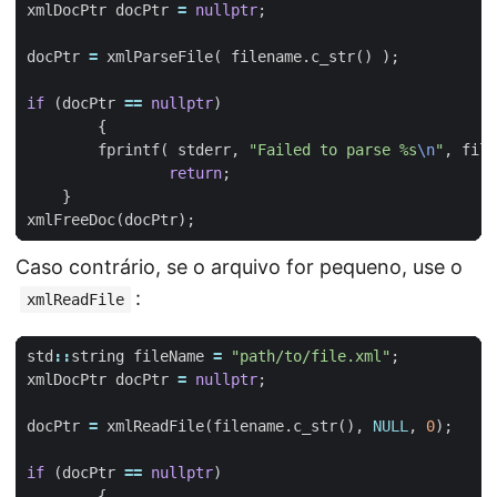
xmlDocPtr
docPtr
=
nullptr
;
docPtr
=
xmlParseFile
(
filename
.
c_str
()
);
if
(
docPtr
==
nullptr
)
{
fprintf
(
stderr
,
"Failed to parse %s
\n
"
,
file
return
;
}
xmlFreeDoc
(
docPtr
);
Caso contrário, se o arquivo for pequeno, use o
:
xmlReadFile
std
::
string
fileName
=
"path/to/file.xml"
;
xmlDocPtr
docPtr
=
nullptr
;
docPtr
=
xmlReadFile
(
filename
.
c_str
(),
NULL
,
0
);
if
(
docPtr
==
nullptr
)
{