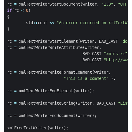
rc
=
xmlTextWriterStartDocument
(
writer
,
"1.0"
,
"UTF-8
if
(
rc
<
0
)
{
std
::
cout
<<
"An error occurred on xmlTextWri
}
rc
=
xmlTextWriterStartElement
(
writer
,
BAD_CAST
"docu
rc
=
xmlTextWriterWriteAttribute
(
writer
,
BAD_CAST
"xmlns:xi"
,
BAD_CAST
"http://www.
rc
=
xmlTextWriterWriteFormatComment
(
writer
,
"This is a comment"
);
rc
=
xmlTextWriterEndElement
(
writer
);
rc
=
xmlTextWriterWriteString
(
writer
,
BAD_CAST
"List 
rc
=
xmlTextWriterEndDocument
(
writer
);
xmlFreeTextWriter
(
writer
);