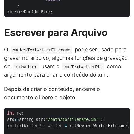
}
xmlFreeDoc
(
docPtr
);
Escrever para Arquivo
O
pode ser usado para
xmlNewTextWriterFilename
gravar no arquivo, algumas funções de gravação
do
usam o
como
xmlwriter
xmlTextWriterPtr
argumento para criar o conteúdo do xml.
Depois de criar o conteúdo, encerre o
documento e libere o objeto.
int
rc
;
std
::
string
str
(
"/path/to/filename.xml"
);
xmlTextWriterPtr
writer
=
xmlNewTextWriterFilename
(
st