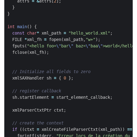
attrs
=
&
attrs
[
2
];
}
}
int
main
()
{
const
char
*
xml_path
=
"hello_world.xml"
;
FILE
*
xml_fh
=
fopen
(
xml_path
,
"w+"
);
fputs
(
"<hello foo=
\"
bar
\"
 baz=
\"
baa
\"
>world</hello>
fclose
(
xml_fh
);
xmlSAXHandler
sh
=
{
0
};
sh
.
startElement
=
start_element_callback
;
xmlParserCtxtPtr
ctxt
;
if
((
ctxt
=
xmlCreateFileParserCtxt
(
xml_path
))
==
N
fprintf
(
stderr
,
"Erreur lors de la création du co