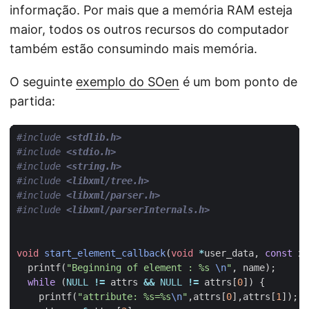
informação. Por mais que a memória RAM esteja
maior, todos os outros recursos do computador
também estão consumindo mais memória.
O seguinte
exemplo do SOen
é um bom ponto de
partida:
#include
<stdlib.h>
#include
<stdio.h>
#include
<string.h>
#include
<libxml/tree.h>
#include
<libxml/parser.h>
#include
<libxml/parserInternals.h>
void
start_element_callback
(
void
*
user_data
,
const
xm
printf
(
"Beginning of element : %s 
\n
"
,
name
);
while
(
NULL
!=
attrs
&&
NULL
!=
attrs
[
0
])
{
printf
(
"attribute: %s=%s
\n
"
,
attrs
[
0
],
attrs
[
1
]);