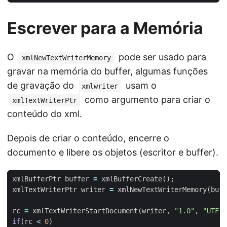
Escrever para a Memória
O
pode ser usado para
xmlNewTextWriterMemory
gravar na memória do buffer, algumas funções
de gravação do
usam o
xmlwriter
como argumento para criar o
xmlTextWriterPtr
conteúdo do xml.
Depois de criar o conteúdo, encerre o
documento e libere os objetos (escritor e buffer).
xmlBufferPtr
buffer
=
xmlBufferCreate
();
xmlTextWriterPtr
writer
=
xmlNewTextWriterMemory
(
buff
rc
=
xmlTextWriterStartDocument
(
writer
,
"1.0"
,
"UTF-8
if
(
rc
<
0
)