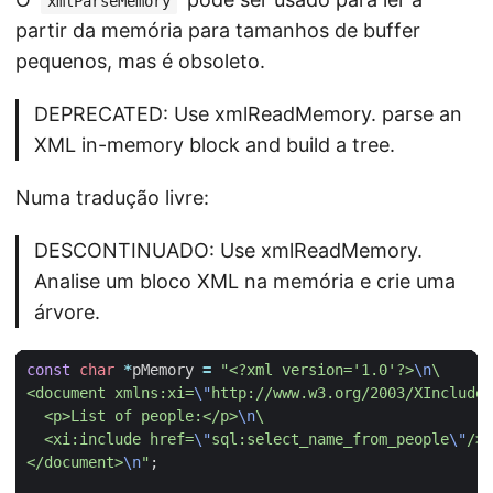
xmlParseMemory
partir da memória para tamanhos de buffer
pequenos, mas é obsoleto.
DEPRECATED: Use xmlReadMemory. parse an
XML in-memory block and build a tree.
Numa tradução livre:
DESCONTINUADO: Use xmlReadMemory.
Analise um bloco XML na memória e crie uma
árvore.
const
char
*
pMemory
=
"<?xml version='1.0'?>
\n
<document xmlns:xi=
\"
http://www.w3.org/2003/XInclude
\
  <p>List of people:</p>
\n
  <xi:include href=
\"
sql:select_name_from_people
\"
/>
\
</document>
\n
"
;