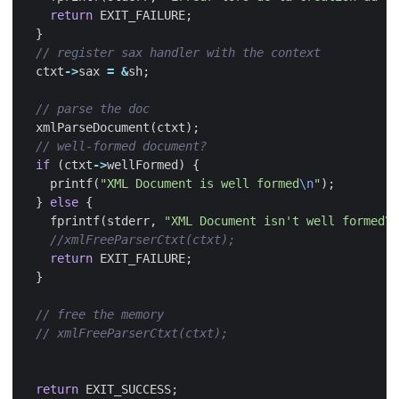
return
EXIT_FAILURE
;
}
ctxt
->
sax
=
&
sh
;
xmlParseDocument
(
ctxt
);
if
(
ctxt
->
wellFormed
)
{
printf
(
"XML Document is well formed
\n
"
);
}
else
{
fprintf
(
stderr
,
"XML Document isn't well formed
\n
return
EXIT_FAILURE
;
}
return
EXIT_SUCCESS
;